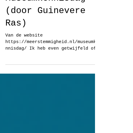
conflict op de
Museumkennisdag
(door Guinevere
Ras)
Van de website
https://meerstemmigheid.nl/museumke
nnisdag/ Ik heb even getwijfeld of
ik dit verhaal wel wilde delen. Of
ik wel zo’n...