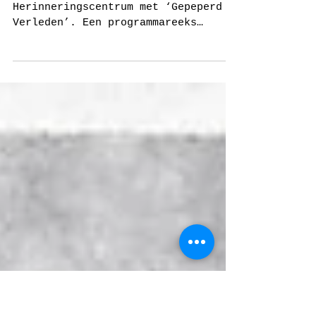
in het
Tropenmuseum
In 2018 startte het Indisch
Herinneringscentrum met ‘Gepeperd
Verleden’. Een programmareeks
rondom dekolonisatie, verzet,
migratie,...