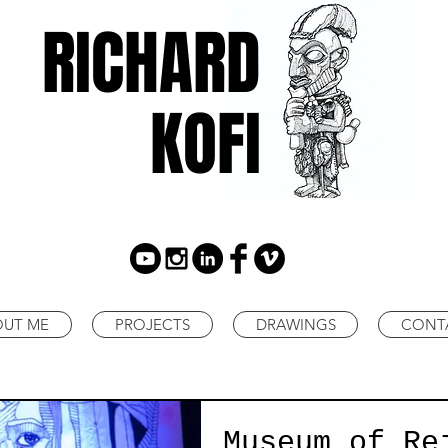
RICHARD
KOFI
OUT ME
PROJECTS
DRAWINGS
CONT
Museum of Re